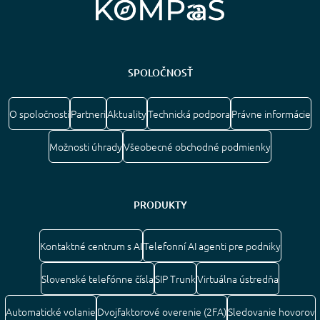
SPOLOČNOSŤ
O spoločnosti
Partneri
Aktuality
Technická podpora
Právne informácie
Možnosti úhrady
Všeobecné obchodné podmienky
PRODUKTY
Kontaktné centrum s AI
Telefonní AI agenti pre podniky
Slovenské telefónne čísla
SIP Trunk
Virtuálna ústredňa
Automatické volanie
Dvojfaktorové overenie (2FA)
Sledovanie hovorov