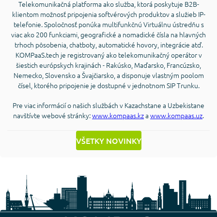
Telekomunikačná platforma ako služba, ktorá poskytuje B2B-
klientom možnosť pripojenia softvérových produktov a služieb IP-
telefonie. Spoločnosť ponúka multifunkčnú Virtuálnu ústredňu s
viac ako 200 funkciami, geografické a nomadické čísla na hlavných
trhoch pôsobenia, chatboty, automatické hovory, integrácie atď.
KOMPaaS.tech je registrovaný ako telekomunikačný operátor v
šiestich európskych krajinách - Rakúsko, Maďarsko, Francúzsko,
Nemecko, Slovensko a Švajčiarsko, a disponuje vlastným poolom
čísel, ktorého pripojenie je dostupné v jednotnom SIP Trunku.
Pre viac informácií o našich službách v Kazachstane a Uzbekistane
navštívte webové stránky:
www.kompaas.kz
a
www.kompaas.uz
.
VŠETKY NOVINKY