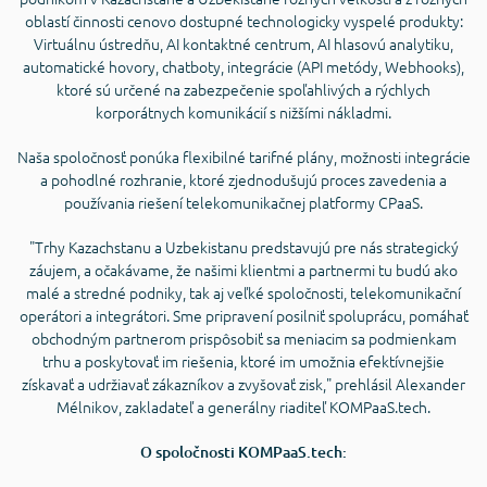
oblastí činnosti cenovo dostupné technologicky vyspelé produkty:
Virtuálnu ústredňu, AI kontaktné centrum, AI hlasovú analytiku,
automatické hovory, chatboty, integrácie (API metódy, Webhooks),
ktoré sú určené na zabezpečenie spoľahlivých a rýchlych
korporátnych komunikácií s nižšími nákladmi.
Naša spoločnosť ponúka flexibilné tarifné plány, možnosti integrácie
a pohodlné rozhranie, ktoré zjednodušujú proces zavedenia a
používania riešení telekomunikačnej platformy CPaaS.
"Trhy Kazachstanu a Uzbekistanu predstavujú pre nás strategický
záujem, a očakávame, že našimi klientmi a partnermi tu budú ako
malé a stredné podniky, tak aj veľké spoločnosti, telekomunikační
operátori a integrátori. Sme pripravení posilniť spoluprácu, pomáhať
obchodným partnerom prispôsobiť sa meniacim sa podmienkam
trhu a poskytovať im riešenia, ktoré im umožnia efektívnejšie
získavať a udržiavať zákazníkov a zvyšovať zisk," prehlásil Alexander
Mélnikov, zakladateľ a generálny riaditeľ KOMPaaS.tech.
O spoločnosti KOMPaaS.tech: