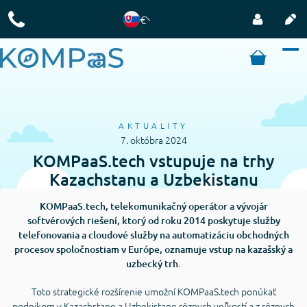
€
AKTUALITY
7. októbra 2024
KOMPaaS.tech vstupuje na trhy
Kazachstanu a Uzbekistanu
KOMPaaS.tech, telekomunikačný operátor a vývojár
softvérových riešení, ktorý od roku 2014 poskytuje služby
telefonovania a cloudové služby na automatizáciu obchodných
procesov spoločnostiam v Európe, oznamuje vstup na kazašský a
uzbecký trh.
Toto strategické rozšírenie umožní KOMPaaS.tech ponúkať
podnikom v Kazachstane a Uzbekistane rôznych veľkostí a z rôznych