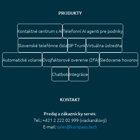
PRODUKTY
Kontaktné centrum s AI
Telefonní AI agenti pre podniky
Slovenské telefónne čísla
SIP Trunk
Virtuálna ústredňa
Automatické volanie
Dvojfaktorové overenie (2FA)
Sledovanie hovorov
Chatboti
Integrácie
KONTAKT
Predaj a zákaznícky servis:
Tel.: +421 2 222 02 999 (viackanálový)
E-mail:
sales@kompaas.tech