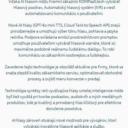
Vďaka AI hlasom môžu firemní zákazníci KOMPaaS.tech vytvárať
Hlasový pozdrav, Automatický hlasový systém (IVR) a viesť
automatizovanú komunikáciu s používateľmi.
Nové AI hlasy (GPT-4o mini TTS, Cloud Text-to-Speech API) znejú
prirodzenejšie a umožňujú výber tónu hlasu, pohlavia a jazyka
rečníka. Podpora ovládania emócií prostredníctvom promptov
umožňuje používateľom vytvárať hlasové scenáre, ktoré sú
maximálne podobné reálnemu ľudskému dialógu. To robí
komunikáciu so zákazníkmi osobnejšou a ľudskejšou.
Zavedenie tejto technológie je obzvlášť aktuálne pre firmy, ktoré sa
snažia zlepšiť kvalitu zákazníckeho servisu, optimalizovať obchodné
procesy a zvýšiť mieru konverzie v predaji.
Technológia syntézy reči využívajúca hlasy umelej inteligencie môže
byť tiež využitá pri tvorbe podcastov, audiokníh a iných mediálnych
produktov, kde je kvalitný a prirodzený hlas kľúčový pre efektívne
doručenie posolstva.
AI hlasy zároveň otvárajú nové možnosti pre vývojárov, ktorí
vytvárajú inovatívne hlasové aplikácie a služby.