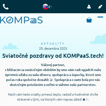
€
AKTUALITY
20. decembra 2025
Sviatočné pozdravy od KOMPaaS.tech!
Vážený partner,
s blížiacim sa sviatočným obdobím by sme vám radi vyjadrili našu
úprimnú vďaku za vašu dôveru, spoluprácu a úspechy, ktoré sme
počas roka spoločne dosiahli 🤝. Spolupráca s vami bola pre nás
skutočným potešením a veľmi si vážime naše partnerstvo.
Nech vám tieto sviatky prinesú teplo, radosť a hodnotné chvíle
strávené s tými, na ktorých vám najviac záleží 🎄✨.