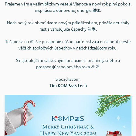
Prajeme vám a vašim blízkym veselé Vianoce a nový rok plný pokoja,
inšpirácie a obnovenej energie 🎁❄️.
Nech nový rok otvorí dvere novým príležitostiam, prináša neustály
rast a vzrušujúce úspechy 🚀🌟.
Tešíme sa na ďalšie posilnenie nášho partnerstva a dosiahnutie ešte
väčších spoločných úspechov v nadchádzajúcom roku.
S najteplejšími sviatočnými prianiami a prianím jasného a
prosperujúceho nového roka 🎉🥂.
S pozdravom,
Tím KOMPaaS.tech