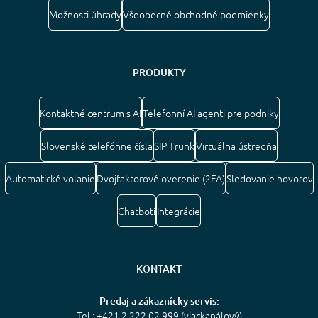
Možnosti úhrady
Všeobecné obchodné podmienky
PRODUKTY
Kontaktné centrum s AI
Telefonní AI agenti pre podniky
Slovenské telefónne čísla
SIP Trunk
Virtuálna ústredňa
Automatické volanie
Dvojfaktorové overenie (2FA)
Sledovanie hovorov
Chatboti
Integrácie
KONTAKT
Predaj a zákaznícky servis:
Tel.: +421 2 222 02 999 (viackanálový)