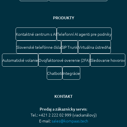
PRODUKTY
Kontaktné centrum s AI
Telefonní AI agenti pre podniky
Slovenské telefónne čísla
SIP Trunk
Virtuálna ústredňa
Automatické volanie
Dvojfaktorové overenie (2FA)
Sledovanie hovorov
Chatboti
Integrácie
KONTAKT
Predaj a zákaznícky servis:
Tel.: +421 2 222 02 999 (viackanálový)
E-mail:
sales@kompaas.tech