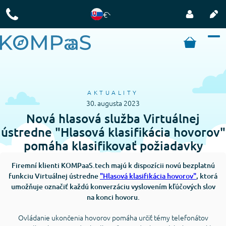
€
AKTUALITY
30. augusta 2023
Nová hlasová služba Virtuálnej
ústredne "Hlasová klasifikácia hovorov"
pomáha klasifikovať požiadavky
Firemní klienti KOMPaaS.tech majú k dispozícii novú bezplatnú
funkciu Virtuálnej ústredne
"Hlasová klasifikácia hovorov"
, ktorá
umožňuje označiť každú konverzáciu vyslovením kľúčových slov
na konci hovoru.
Ovládanie ukončenia hovorov pomáha určiť témy telefonátov