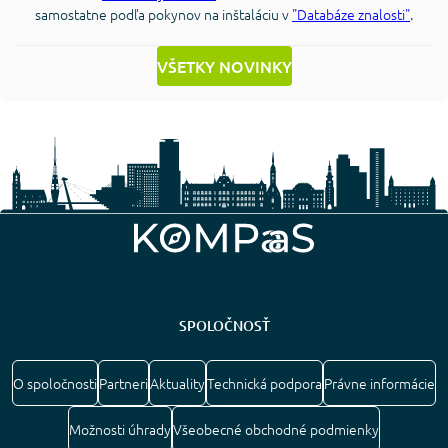
samostatne podľa pokynov na inštaláciu v
"Databáze znalosti"
.
VŠETKY NOVINKY
SPOLOČNOSŤ
O spoločnosti
Partneri
Aktuality
Technická podpora
Právne informácie
Možnosti úhrady
Všeobecné obchodné podmienky