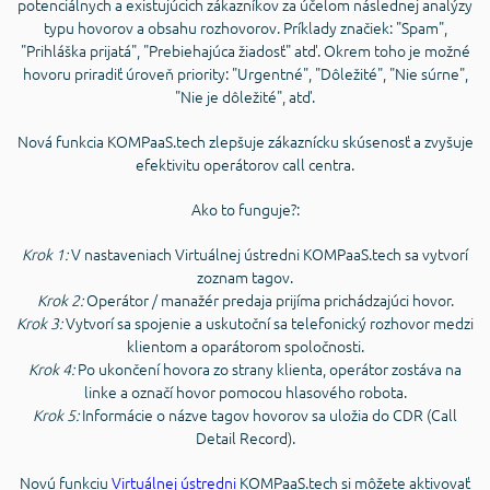
potenciálnych a existujúcich zákazníkov za účelom následnej analýzy
typu hovorov a obsahu rozhovorov. Príklady značiek: "Spam",
"Prihláška prijatá", "Prebiehajúca žiadosť" atď. Okrem toho je možné
hovoru priradiť úroveň priority: "Urgentné", "Dôležité", "Nie súrne",
"Nie je dôležité", atď.
Nová funkcia KOMPaaS.tech zlepšuje zákaznícku skúsenosť a zvyšuje
efektivitu operátorov call centra.
Ako to funguje?:
Krok 1:
V nastaveniach Virtuálnej ústredni KOMPaaS.tech sa vytvorí
zoznam tagov.
Krok 2:
Operátor / manažér predaja prijíma prichádzajúci hovor.
Krok 3:
Vytvorí sa spojenie a uskutoční sa telefonický rozhovor medzi
klientom a oparátorom spoločnosti.
Krok 4:
Po ukončení hovora zo strany klienta, operátor zostáva na
linke a označí hovor pomocou hlasového robota.
Krok 5:
Informácie o názve tagov hovorov sa uložia do CDR (Call
Detail Record).
Novú funkciu
Virtuálnej ústredni
KOMPaaS.tech si môžete aktivovať