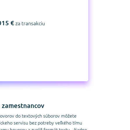
015 €
za transakciu
a zamestnancov
ovorov do textových súborov môžete
níckeho servisu bez potreby veľkého tímu
namy hovorov a zvoliť formát textu - žiadne