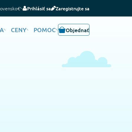
lovensko
€
Prihlásiť sa
Zaregistrujte sa
IA
CENY
POMOC
Objednať