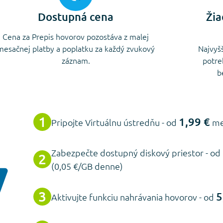
Dostupná cena
Žia
Cena za Prepis hovorov pozostáva z malej
mesačnej platby a poplatku za každý zvukový
Najvyšš
záznam.
potre
b
1,99 €
Pripojte Virtuálnu ústredňu - od
me
Zabezpečte dostupný diskový priestor - od
(0,05 €/GB denne)
5
Aktivujte funkciu nahrávania hovorov - od