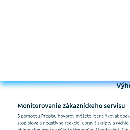
Výh
Monitorovanie zákazníckeho servisu
S pomocou Prepisu hovorov môžete identifikovať opaku
stop-slova a negatívne reakcie, upraviť skripty a rýchlo
objemy hovorov na súlad s firemnými štandardmi, čím 