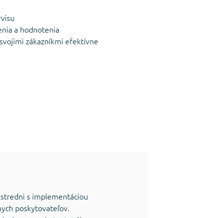
rvisu
enia a hodnotenia
 svojimi zákazníkmi efektívne
ústredni s implementáciou
mych poskytovateľov.