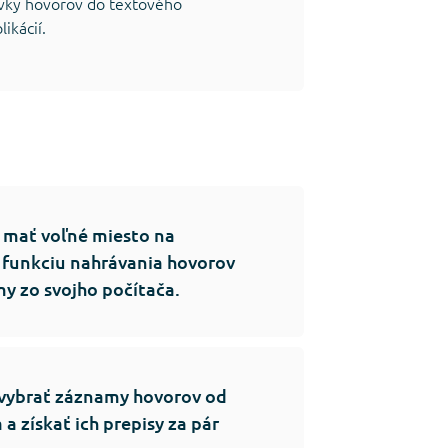
vky hovorov do textového
ikácií.
é mať voľné miesto na
ť funkciu nahrávania hovorov
my zo svojho počítača.
ť vybrať záznamy hovorov od
a získať ich prepisy za pár