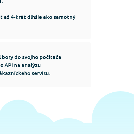
u.
 až 4-krát dlhšie ako samotný
úbory do svojho počítača
ez API na analýzu
ákazníckeho servisu.