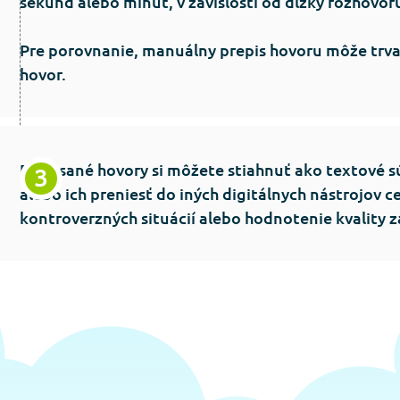
sekúnd alebo minút, v závislosti od dĺžky rozhovor
Pre porovnanie, manuálny prepis hovoru môže trvať
hovor.
Prepisané hovory si môžete stiahnuť ako textové s
alebo ich preniesť do iných digitálnych nástrojov c
kontroverzných situácií alebo hodnotenie kvality z