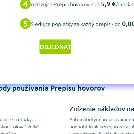
5,9 €
Aktivujte Prepis hovorov - od
/mesiac
0,0
Sledujte poplatky za každý prepis - od
OBJEDNAŤ
ody používania Prepisu hovorov
Zníženie nákladov n
júce sa otázky,
Automatickým prepisovaním h
 skontrolovať veľké
hodnotiť kvalitu svojho zákaz
zlepšíte
supervízorov. Stačí vybrať záz