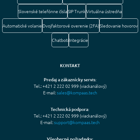
Slovenské telefónne čísla
SIP Trunk
Virtuálna ústredňa
Automatické volanie
Dvojfaktorové overenie (2FA)
Sledovanie hovorov
Chatboti
Integrácie
KONTAKT
Predaj a zákaznícky servis:
Tel.: +421 2 222 02 999 (viackanálový)
E-mail:
sales@kompaas.tech
Technická podpora:
Tel.: +421 2 222 02 999 (viackanálový)
E-mail:
support@kompaas.tech
Všeobecné požiadavky: