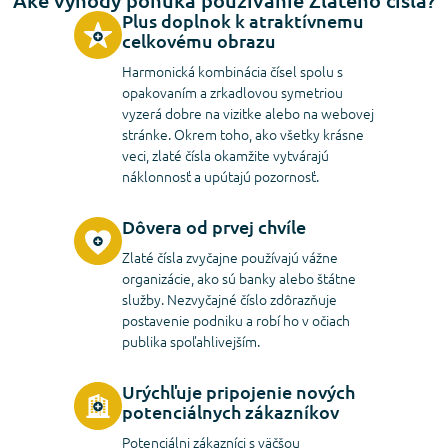
Plus doplnok k atraktívnemu
celkovému obrazu
Harmonická kombinácia čísel spolu s
opakovaním a zrkadlovou symetriou
vyzerá dobre na vizitke alebo na webovej
stránke. Okrem toho, ako všetky krásne
veci, zlaté čísla okamžite vytvárajú
náklonnosť a upútajú pozornosť.
Dôvera od prvej chvíle
Zlaté čísla zvyčajne používajú vážne
organizácie, ako sú banky alebo štátne
služby. Nezvyčajné číslo zdôrazňuje
postavenie podniku a robí ho v očiach
publika spoľahlivejším.
Urýchľuje pripojenie nových
potenciálnych zákazníkov
Potenciálni zákazníci s väčšou