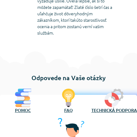
vyžaduje úsilie. Oveľa lepšie, ak si to
môžete zapamätať! Zlaté číslo šetrí čas a
uľahčuje život dôveryhodným
zákazníkom, ktorí takúto starostlivosť
ocenia a pritom zostanú verní vašim
službám.
Odpovede na Vaše otázky
POMOC
FAQ
TECHNICKÁ PODPORA