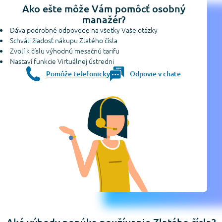
Ako ešte môže Vám pomôcť osobný
manažér?
Dáva podrobné odpovede na všetky Vaše otázky
Schváli žiadosť nákupu Zlatého čísla
Zvolí k číslu výhodnú mesačnú tarifu
Nastaví funkcie Virtuálnej ústredni
Pomôže telefonicky
Odpovie v chate
Aké výhody ponúka používanie Zlatého čísla?