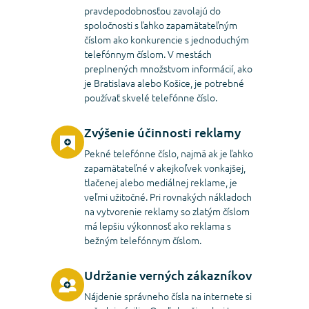
pravdepodobnosťou zavolajú do
spoločnosti s ľahko zapamätateľným
číslom ako konkurencie s jednoduchým
telefónnym číslom. V mestách
preplnených množstvom informácií, ako
je Bratislava alebo Košice, je potrebné
používať skvelé telefónne číslo.
Zvýšenie účinnosti reklamy
Pekné telefónne číslo, najmä ak je ľahko
zapamätateľné v akejkoľvek vonkajšej,
tlačenej alebo mediálnej reklame, je
veľmi užitočné. Pri rovnakých nákladoch
na vytvorenie reklamy so zlatým číslom
má lepšiu výkonnosť ako reklama s
bežným telefónnym číslom.
Udržanie verných zákazníkov
Nájdenie správneho čísla na internete si