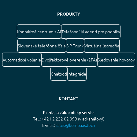
PRODUKTY
Kontaktné centrum s AI
Telefonní AI agenti pre podniky
Slovenské telefónne čísla
SIP Trunk
Virtuálna ústredňa
Automatické volanie
Dvojfaktorové overenie (2FA)
Sledovanie hovorov
Chatboti
Integrácie
KONTAKT
Predaj a zákaznícky servis:
Tel.: +421 2 222 02 999 (viackanálový)
E-mail:
sales@kompaas.tech