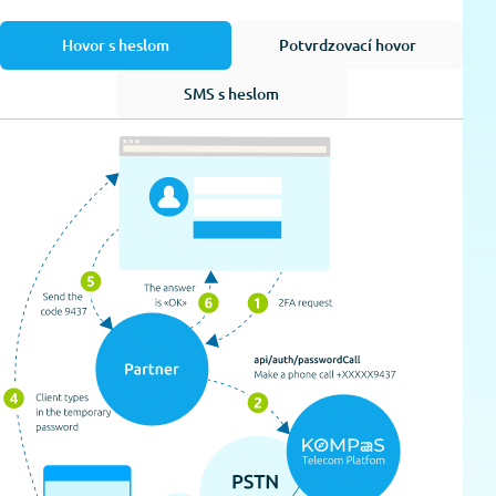
Hovor s heslom
Potvrdzovací hovor
SMS s heslom