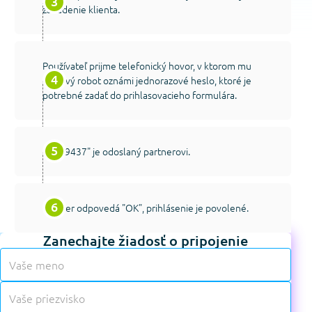
zariadenie klienta.
Používateľ prijme telefonický hovor, v ktorom mu
hlasový robot oznámi jednorazové heslo, ktoré je
potrebné zadať do prihlasovacieho formulára.
Kód "9437" je odoslaný partnerovi.
Partner odpovedá "OK", prihlásenie je povolené.
Zanechajte žiadosť o pripojenie
✱