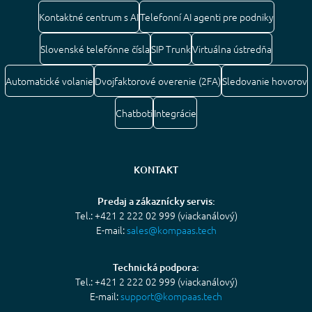
Kontaktné centrum s AI
Telefonní AI agenti pre podniky
Slovenské telefónne čísla
SIP Trunk
Virtuálna ústredňa
Automatické volanie
Dvojfaktorové overenie (2FA)
Sledovanie hovorov
Chatboti
Integrácie
KONTAKT
Predaj a zákaznícky servis:
Tel.: +421 2 222 02 999 (viackanálový)
E-mail:
sales@kompaas.tech
Technická podpora:
Tel.: +421 2 222 02 999 (viackanálový)
E-mail:
support@kompaas.tech