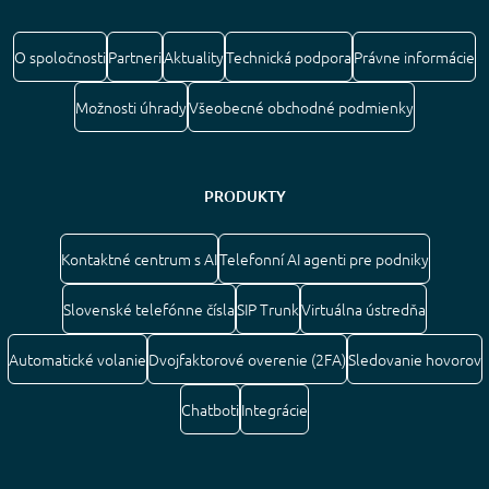
O spoločnosti
Partneri
Aktuality
Technická podpora
Právne informácie
Možnosti úhrady
Všeobecné obchodné podmienky
PRODUKTY
Kontaktné centrum s AI
Telefonní AI agenti pre podniky
Slovenské telefónne čísla
SIP Trunk
Virtuálna ústredňa
Automatické volanie
Dvojfaktorové overenie (2FA)
Sledovanie hovorov
Chatboti
Integrácie