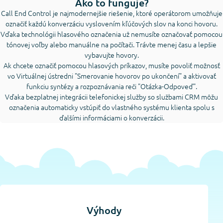
Ako to funguje?
Call End Control je najmodernejšie riešenie, ktoré operátorom umožňuje
označiť každú konverzáciu vyslovením kľúčových slov na konci hovoru.
Vďaka technológii hlasového označenia už nemusíte označovať pomocou
tónovej voľby alebo manuálne na počítači. Trávte menej času a lepšie
vybavujte hovory.
Ak chcete označiť pomocou hlasových príkazov, musíte povoliť možnosť
vo Virtuálnej ústredni "Smerovanie hovorov po ukončení" a aktivovať
funkciu syntézy a rozpoznávania reči "Otázka-Odpoveď".
Vďaka bezplatnej integrácii telefonickej služby so službami CRM môžu
označenia automaticky vstúpiť do vlastného systému klienta spolu s
ďalšími informáciami o konverzácii.
Výhody