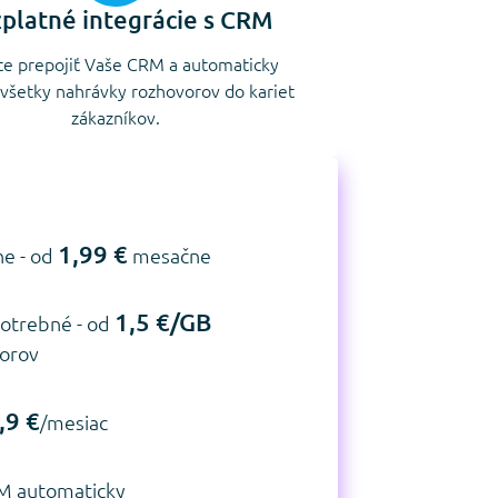
platné integrácie s CRM
e prepojiť Vaše CRM a automaticky
 všetky nahrávky rozhovorov do kariet
zákazníkov.
1,99 €
ne - od
mesačne
1,5 €/GB
 potrebné - od
borov
,9 €
/mesiac
RM automaticky