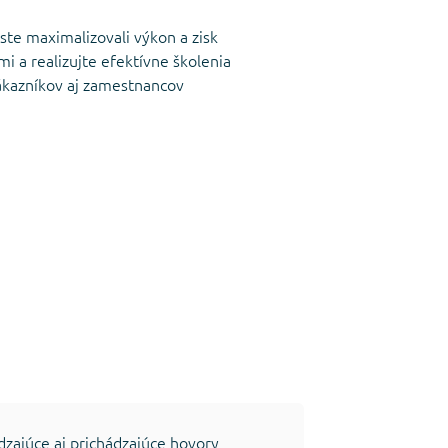
ste maximalizovali výkon a zisk
i a realizujte efektívne školenia
zákazníkov aj zamestnancov
zajúce aj prichádzajúce hovory