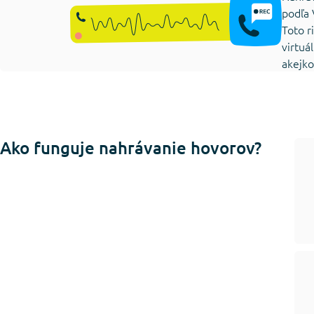
podľa 
Toto r
virtuá
akejko
Ako funguje nahrávanie hovorov?