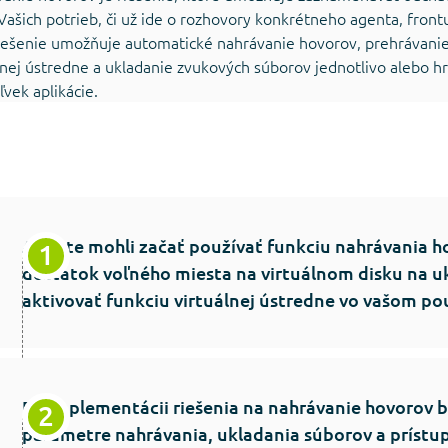
Vašich potrieb, či už ide o rozhovory konkrétneho agenta, front
iešenie umožňuje automatické nahrávanie hovorov, prehrávani
lnej ústredne a ukladanie zvukových súborov jednotlivo alebo h
ľvek aplikácie.
Aby ste mohli začať používať funkciu nahrávania h
dostatok voľného miesta na virtuálnom disku na u
aktivovať funkciu virtuálnej ústredne vo vašom po
Po implementácii riešenia na nahrávanie hovorov 
parametre nahrávania, ukladania súborov a príst