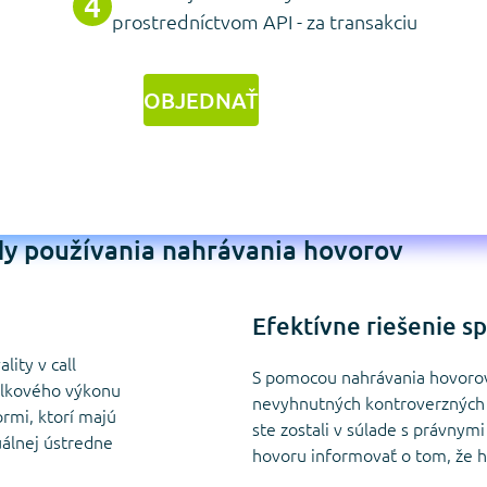
prostredníctvom API - za transakciu
OBJEDNAŤ
y používania nahrávania hovorov
Efektívne riešenie s
ity v call
S pomocou nahrávania hovorov
celkového výkonu
nevyhnutných kontroverzných 
rmi, ktorí majú
ste zostali v súlade s právnym
uálnej ústredne
hovoru informovať o tom, že 