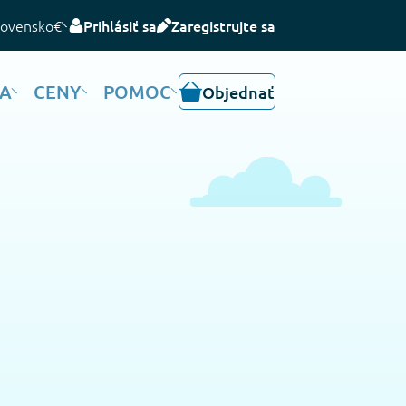
lovensko
€
Prihlásiť sa
Zaregistrujte sa
IA
CENY
POMOC
Objednať