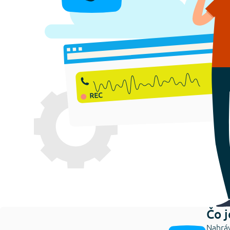
Čo 
Nahráv