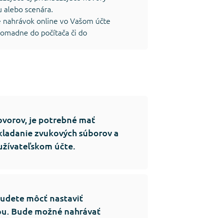
u alebo scenára.
e nahrávok online vo Vašom účte
romadne do počítača či do
ovorov, je potrebné mať
kladanie zvukových súborov a
užívateľskom účte.
budete môcť nastaviť
upu. Bude možné nahrávať