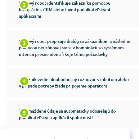
Hlasový robot identifikuje zákazníka pomocou
integrácie s CRM alebo inými podnikateľskými
aplikáciami
Hlasový robot prepisuje dialóg so zákazníkom a následne
pomocou neurónovej siete v kombinácii so systémom
intencií presne identifikuje tému požiadavky
Zákazník vedie plnohodnotný rozhovor s robotom alebo
v prípade potreby žiada pripojenie operátora
Zhromaždené údaje sa automaticky odosielajú do
podnikateľských aplikácií spoločnosti