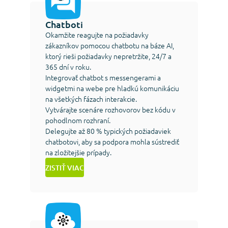
Chatboti
Okamžite reagujte na požiadavky
zákazníkov pomocou chatbotu na báze AI,
ktorý rieši požiadavky nepretržite, 24/7 a
365 dní v roku.
Integrovať chatbot s messengerami a
widgetmi na webe pre hladkú komunikáciu
na všetkých fázach interakcie.
Vytvárajte scenáre rozhovorov bez kódu v
pohodlnom rozhraní.
Delegujte až 80 % typických požiadaviek
chatbotovi, aby sa podpora mohla sústrediť
na zložitejšie prípady.
ZISTIŤ VIAC