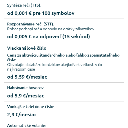
Syntéza reči (TTS):
od 0,001 € pre 100 symbolov
Rozpoznávanie reči (STT):
Robot pochopí reč a odpovie na otázky zákazníkov
od 0,005 € na odpoveď (15 sekúnd)
Viackanálové číslo
Cena za aktiváciu štandardného alebo ľahko zapamätateľného
čísla:
Obvolajte databázu kontaktov akejkoľvek veľkosti v čo
najkratšom čase
od 5,59 €/mesiac
Nahrávanie hovorov:
od 5,9 €/mesiac
Vonkajšie telefónne číslo:
2,9 €/mesiac
Automatické volanie: