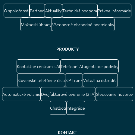
O spoločnosti
Partneri
Aktuality
Technická podpora
Právne informácie
Možnosti úhrady
Všeobecné obchodné podmienky
PRODUKTY
Kontaktné centrum s AI
Telefonní AI agenti pre podniky
Slovenské telefónne čísla
SIP Trunk
Virtuálna ústredňa
Automatické volanie
Dvojfaktorové overenie (2FA)
Sledovanie hovorov
Chatboti
Integrácie
KONTAKT