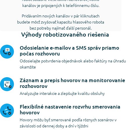
kanálov je pripojených k telefónnemu číslu.
Pridávaním nových kanálov v pár kliknutiach
budete môcť zvyšovať kapacitu hlasového robota
bez potreby najímať ďalší personál.
Výhody robotizovaného riešenia
Odosielanie e-mailov a SMS správ priamo
počas rozhovoru
Odosielajte potvrdenia objednávok alebo faktúry na úhradu
okamžite
Záznam a prepis hovorov na monitorovanie
rozhovorov
Analyzujte interakcie a zlepšujte kvalitu obsluhy
Flexibilné nastavenie rozvrhu smerovania
hovorov
Hovory môžu byť smerované podľa rôznych scenárov v
závislosti od dennej doby a dní v týždni