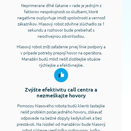
Neprimerane dlhé čakanie v rade je jedným z
faktorov nespokojnosti so službami, ktoré
negatívne ovplyvňuje imidž spoločnosti a vernosť
zákazníkov. Hlasový robot zdvihne slúchadlo za 1
sekundu a rozhovor bude prebiehať s
neochvejnou zdvorilosťou.
Hlasový robot zníži zaťaženie prvej línie podpory a
v prípade potreby prepojí hovor na operátora.
Manažéri budú môcť riešiť zložitejšie situácie
rýchlejšie a efektívnejšie.
Zvýšte efektivitu call centra a
nezmeškajte hovory
Pomocou hlasového robota budú klienti častejšie
riešiť problém počas jedného hovoru, získavať
odpovede na bežné dopyty kedykoľvek a bez
prestávok. Na rozdiel od manažérov bude hlasový
robot súčasne viesť toľko rozhovorov, koľko