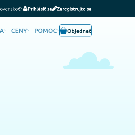
lovensko
€
Prihlásiť sa
Zaregistrujte sa
IA
CENY
POMOC
Objednať