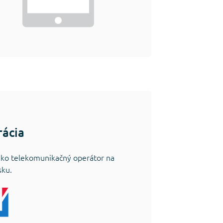
rácia
ako telekomunikačný operátor na
sku.