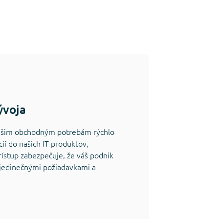
ývoja
 vašim obchodným potrebám rýchlo
cií do našich IT produktov,
rístup zabezpečuje, že váš podnik
i jedinečnými požiadavkami a