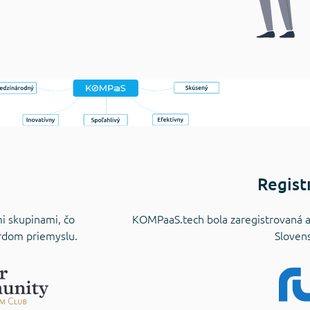
Regist
i skupinami, čo
KOMPaaS.tech bola zaregistrovaná 
ardom priemyslu.
Sloven