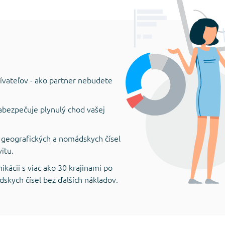
žívateľov - ako partner nebudete
abezpečuje plynulý chod vašej
eografických a nomádskych čísel
itu.
kácii s viac ako 30 krajinami po
kych čísel bez ďalších nákladov.