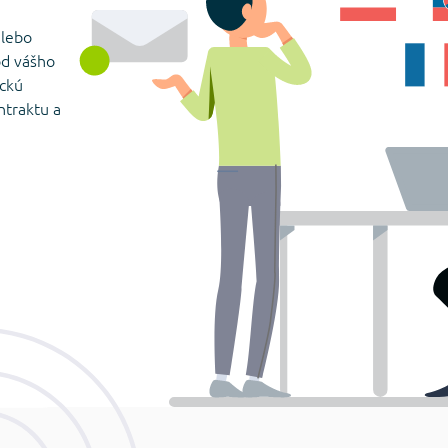
alebo
od vášho
ickú
ntraktu a