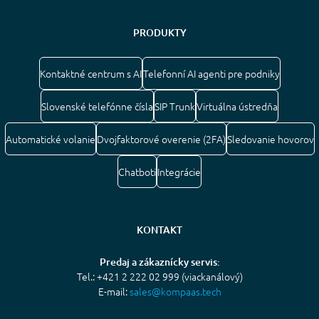
PRODUKTY
Kontaktné centrum s AI
Telefonní AI agenti pre podniky
Slovenské telefónne čísla
SIP Trunk
Virtuálna ústredňa
Automatické volanie
Dvojfaktorové overenie (2FA)
Sledovanie hovorov
Chatboti
Integrácie
KONTAKT
Predaj a zákaznícky servis:
Tel.: +421 2 222 02 999 (viackanálový)
E-mail:
sales@kompaas.tech