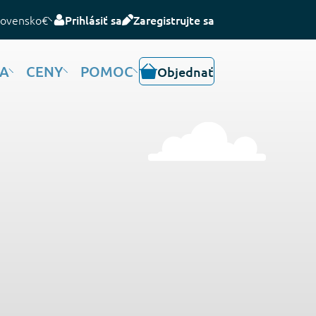
lovensko
€
Prihlásiť sa
Zaregistrujte sa
IA
CENY
POMOC
Objednať