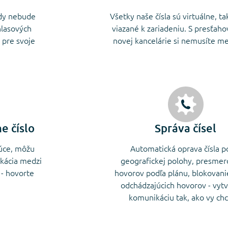
kdy nebude
Všetky naše čísla sú virtuálne, ta
hlasových
viazané k zariadeniu. S presťah
 pre svoje
novej kancelárie si nemusíte men
e číslo
Správa čísel
dúce, môžu
Automatická oprava čísla p
ikácia medzi
geografickej polohy, presmer
 - hovorte
hovorov podľa plánu, blokovani
odchádzajúcich hovorov - vytv
komunikáciu tak, ako vy chc