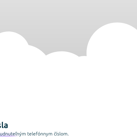
sla
abudnuteľným telefónnym číslom.