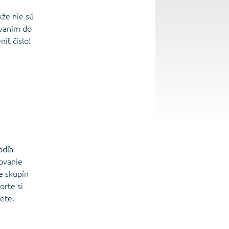
kže nie sú
ovaním do
iť číslo!
odľa
ovanie
e skupín
orte si
ete.