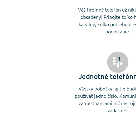
Váš firemný telefón už ni
obsadený! Pripojte toľko 
kanálov, koľko potrebujete
podnikanie.
Jednotné telefónn
Všetky pobočky, aj tie bu
používať jedno číslo. Komun
zamestnancami nič nestojí
zadarmo!