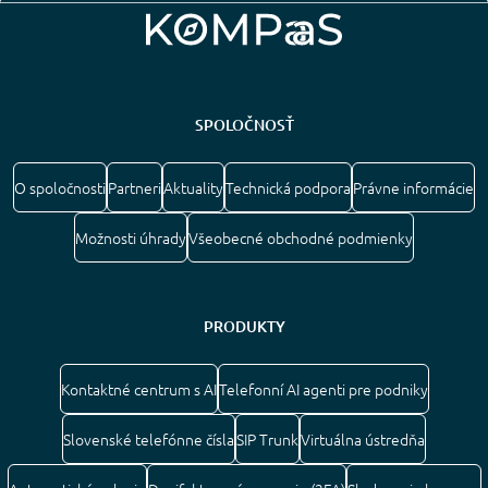
SPOLOČNOSŤ
O spoločnosti
Partneri
Aktuality
Technická podpora
Právne informácie
Možnosti úhrady
Všeobecné obchodné podmienky
PRODUKTY
Kontaktné centrum s AI
Telefonní AI agenti pre podniky
Slovenské telefónne čísla
SIP Trunk
Virtuálna ústredňa