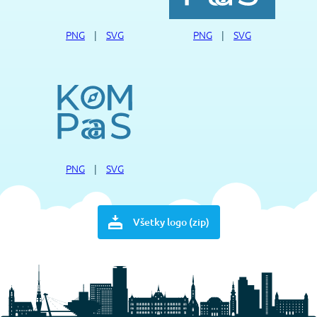
PNG
|
SVG
PNG
|
SVG
PNG
|
SVG
Všetky logo (zip)