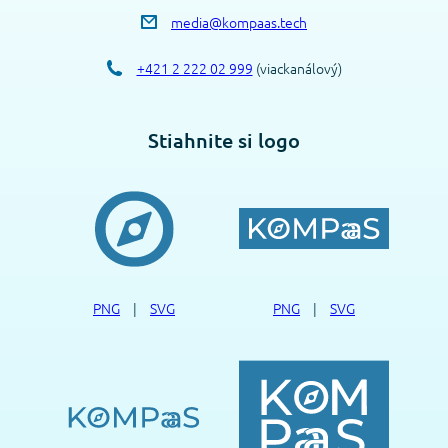
media@kompaas.tech
+421 2 222 02 999
(viackanálový)
Stiahnite si logo
PNG
|
SVG
PNG
|
SVG