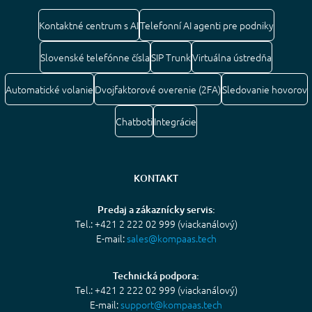
Kontaktné centrum s AI
Telefonní AI agenti pre podniky
Slovenské telefónne čísla
SIP Trunk
Virtuálna ústredňa
Automatické volanie
Dvojfaktorové overenie (2FA)
Sledovanie hovorov
Chatboti
Integrácie
KONTAKT
Predaj a zákaznícky servis:
Tel.: +421 2 222 02 999 (viackanálový)
E-mail:
sales@kompaas.tech
Technická podpora:
Tel.: +421 2 222 02 999 (viackanálový)
E-mail:
support@kompaas.tech