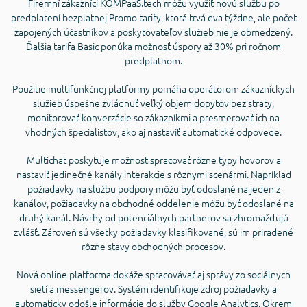
Firemní zákazníci KOMPaaS.tech môžu využiť novú službu po
predplatení bezplatnej Promo tarify, ktorá trvá dva týždne, ale počet
zapojených účastníkov a poskytovateľov služieb nie je obmedzený.
Ďalšia tarifa Basic ponúka možnosť úspory až 30% pri ročnom
predplatnom.
Použitie multifunkčnej platformy pomáha operátorom zákazníckych
služieb úspešne zvládnuť veľký objem dopytov bez straty,
monitorovať konverzácie so zákazníkmi a presmerovať ich na
vhodných špecialistov, ako aj nastaviť automatické odpovede.
Multichat poskytuje možnosť spracovať rôzne typy hovorov a
nastaviť jedinečné kanály interakcie s rôznymi scenármi. Napríklad
požiadavky na službu podpory môžu byť odoslané na jeden z
kanálov, požiadavky na obchodné oddelenie môžu byť odoslané na
druhý kanál. Návrhy od potenciálnych partnerov sa zhromažďujú
zvlášť. Zároveň sú všetky požiadavky klasifikované, sú im priradené
rôzne stavy obchodných procesov.
Nová online platforma dokáže spracovávať aj správy zo sociálnych
sietí a messengerov. Systém identifikuje zdroj požiadavky a
automaticky odošle informácie do služby Google Analytics. Okrem