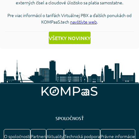
externých čísel a cloudové úložisko sa platia samostatne.
Pre viac informácií o tarifách Virtuálnej PBX a ďalších ponukách od
KOMPaaS.tech
navštívte web
.
VŠETKY NOVINKY
SPOLOČNOSŤ
O spoločnosti
Partneri
Aktuality
Technická podpora
Právne informácie