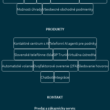
Možnosti úhrady
Všeobecné obchodné podmienky
PRODUKTY
Kontaktné centrum s AI
Telefonní AI agenti pre podniky
Slovenské telefónne čísla
SIP Trunk
Virtuálna ústredňa
Automatické volanie
Dvojfaktorové overenie (2FA)
Sledovanie hovorov
Chatboti
Integrácie
KONTAKT
Predaj a zákaznícky servis: