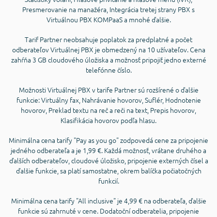
Presmerovanie na manažéra, Integrácia tretej strany PBX s
Virtuálnou PBX KOMPaaS a mnohé ďalšie.
Tarif Partner neobsahuje poplatok za predplatné a počet
odberateľov Virtuálnej PBX je obmedzený na 10 užívateľov. Cena
zahŕňa 3 GB cloudového úložiska a možnosť pripojiť jedno externé
telefónne číslo.
Možnosti Virtuálnej PBX v tarife Partner sú rozšírené o ďalšie
funkcie: Virtuálny fax, Nahrávanie hovorov, Suflér, Hodnotenie
hovorov, Preklad textu na reč a reči na text, Prepis hovorov,
Klasifikácia hovorov podľa hlasu.
Minimálna cena tarify "Pay as you go" zodpovedá cene za pripojenie
jedného odberateľa a je 1,99 €. Každá možnosť, vrátane druhého a
ďalších odberateľov, cloudové úložisko, pripojenie externých čísel a
ďalšie funkcie, sa platí samostatne, okrem balíčka počiatočných
funkcií.
Minimálna cena tarify "All inclusive" je 4,99 € na odberateľa, ďalšie
funkcie sú zahrnuté v cene. Dodatoční odberatelia, pripojenie