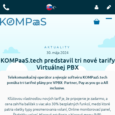
€
AKTUALITY
30. mája 2024
KOMPaaS.tech predstavil tri nové tarify
Virtuálnej PBX
Telekomunikačný operátor a vývojár softvéru KOMPaaS.tech
ponúka tri tarifné plány pre VPBX: Partner, Pay as you go a All
inclusive.
Kľúčovou vlastnosťou nových taríf je, že pripojenie je zadarmo, a
cena zahŕňa balíček s viac ako 30% bezplatných funkcií, medzi ktoré
patria všetky typy presmerovania volaní, Online monitorovací panel,
Štatistiky volaní, Hlasové privítanie a hlasové menu (IVR),