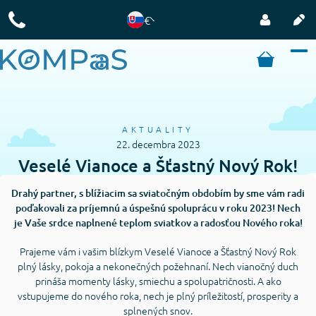
€
AKTUALITY
22. decembra 2023
Veselé Vianoce a Šťastný Nový Rok!
Drahý partner, s blížiacim sa sviatočným obdobím by sme vám radi
poďakovali za príjemnú a úspešnú spoluprácu v roku 2023! Nech
je Vaše srdce naplnené teplom sviatkov a radosťou Nového roka!
Prajeme vám i vašim blízkym Veselé Vianoce a Šťastný Nový Rok
plný lásky, pokoja a nekonečných požehnaní. Nech vianočný duch
prináša momenty lásky, smiechu a spolupatričnosti. A ako
vstupujeme do nového roka, nech je plný príležitostí, prosperity a
splnených snov.