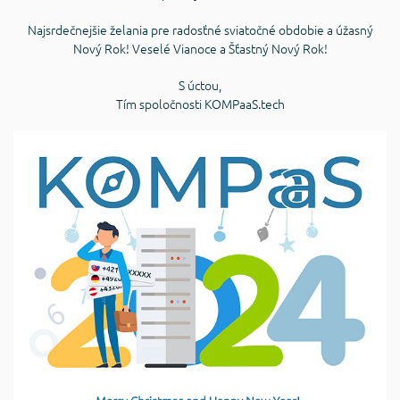
Najsrdečnejšie želania pre radosťné sviatočné obdobie a úžasný
Nový Rok! Veselé Vianoce a Šťastný Nový Rok!
S úctou,
Tím spoločnosti KOMPaaS.tech