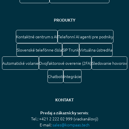
PRODUKTY
Kontaktné centrum s AI
Telefonní AI agenti pre podniky
Slovenské telefónne čísla
SIP Trunk
Virtuálna ústredňa
Automatické volanie
Dvojfaktorové overenie (2FA)
Sledovanie hovorov
Chatboti
Integrácie
KONTAKT
Predaj a zákaznícky servis:
Tel.: +421 2 222 02 999 (viackanálový)
E-mail:
sales@kompaas.tech