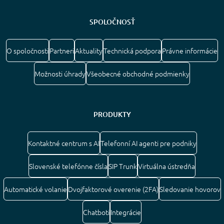
SPOLOČNOSŤ
O spoločnosti
Partneri
Aktuality
Technická podpora
Právne informácie
Možnosti úhrady
Všeobecné obchodné podmienky
PRODUKTY
Kontaktné centrum s AI
Telefonní AI agenti pre podniky
Slovenské telefónne čísla
SIP Trunk
Virtuálna ústredňa
Automatické volanie
Dvojfaktorové overenie (2FA)
Sledovanie hovorov
Chatboti
Integrácie