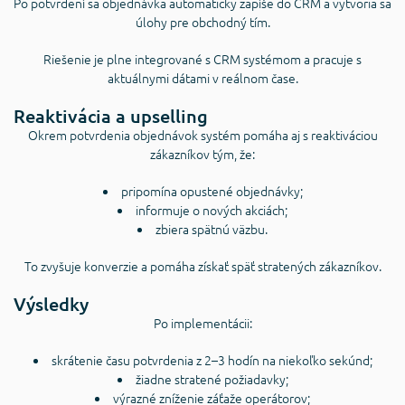
Po potvrdení sa objednávka automaticky zapíše do CRM a vytvoria sa
úlohy pre obchodný tím.
Riešenie je plne integrované s CRM systémom a pracuje s
aktuálnymi dátami v reálnom čase.
Reaktivácia a upselling
Okrem potvrdenia objednávok systém pomáha aj s reaktiváciou
zákazníkov tým, že:
pripomína opustené objednávky;
informuje o nových akciách;
zbiera spätnú väzbu.
To zvyšuje konverzie a pomáha získať späť stratených zákazníkov.
Výsledky
Po implementácii:
skrátenie času potvrdenia z 2–3 hodín na niekoľko sekúnd;
žiadne stratené požiadavky;
výrazné zníženie záťaže operátorov;