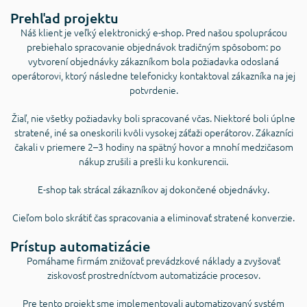
Prehľad projektu
Náš klient je veľký elektronický e-shop. Pred našou spoluprácou
prebiehalo spracovanie objednávok tradičným spôsobom: po
vytvorení objednávky zákazníkom bola požiadavka odoslaná
operátorovi, ktorý následne telefonicky kontaktoval zákazníka na jej
potvrdenie.
Žiaľ, nie všetky požiadavky boli spracované včas. Niektoré boli úplne
stratené, iné sa oneskorili kvôli vysokej záťaži operátorov. Zákazníci
čakali v priemere 2–3 hodiny na spätný hovor a mnohí medzičasom
nákup zrušili a prešli ku konkurencii.
E-shop tak strácal zákazníkov aj dokončené objednávky.
Cieľom bolo skrátiť čas spracovania a eliminovať stratené konverzie.
Prístup automatizácie
Pomáhame firmám znižovať prevádzkové náklady a zvyšovať
ziskovosť prostredníctvom automatizácie procesov.
Pre tento projekt sme implementovali automatizovaný systém