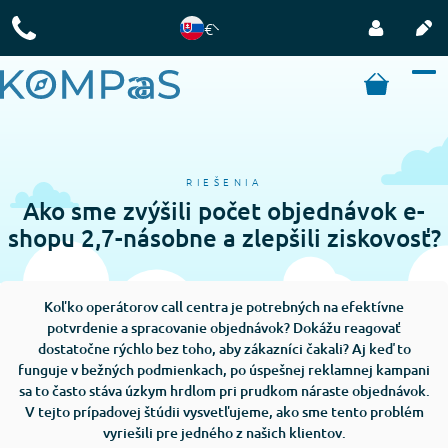
€
RIEŠENIA
Ako sme zvýšili počet objednávok e-
shopu 2,7-násobne a zlepšili ziskovosť?
Koľko operátorov call centra je potrebných na efektívne
potvrdenie a spracovanie objednávok? Dokážu reagovať
dostatočne rýchlo bez toho, aby zákazníci čakali? Aj keď to
funguje v bežných podmienkach, po úspešnej reklamnej kampani
sa to často stáva úzkym hrdlom pri prudkom náraste objednávok.
V tejto prípadovej štúdii vysvetľujeme, ako sme tento problém
vyriešili pre jedného z našich klientov.